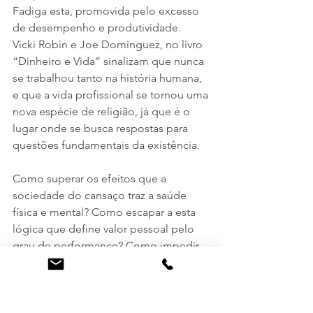
Fadiga esta, promovida pelo excesso 
de desempenho e produtividade.
Vicki Robin e Joe Dominguez, no livro 
“Dinheiro e Vida” sinalizam que nunca 
se trabalhou tanto na história humana, 
e que a vida profissional se tornou uma 
nova espécie de religião, já que é o 
lugar onde se busca respostas para 
questões fundamentais da existência.
Como superar os efeitos que a 
sociedade do cansaço traz a saúde 
física e mental? Como escapar a esta 
lógica que define valor pessoal pelo 
grau de performance? Como impedir 
que a utilização indiscriminada de 
recursos tecnológicos nos retirem a 
capacidade de contemplação e 
criatividade?