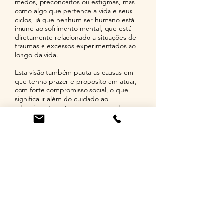
medos, preconceitos ou estigmas, mas
como algo que pertence a vida e seus
ciclos, já que nenhum ser humano está
imune ao sofrimento mental, que está
diretamente relacionado a situações de
traumas e excessos experimentados ao
longo da vida.
Esta visão também pauta as causas em
que tenho prazer e proposito em atuar,
com forte compromisso social, o que
significa ir além do cuidado ao
adoecimento psíquico, exigente de um
olhar ampliado ao conceito de Saúde,
considerando a integralidade, qualidade
de vida e garantia dos direitos sociais.
Dentre as funções e compromisso da
Psicologia para a sociedade e que está
em profundo alinhamento com meu
fazer clinico, estão a proteção da
integridade na dimensão psíquica, o
respeito à subjetividade e a
singularidade de todos, apenas atingida
por uma defesa inegociável dos direitos