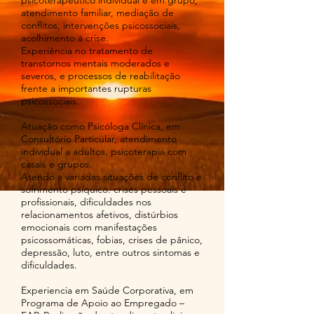
psicoterapêutico individual e em grupo,
atendimento familiar, mediação de
conflitos, intervenções psicossociais,
acolhimento à crise.
Experiência no tratamento de
transtornos mentais moderados e
severos, e processos de reabilitação
frente a importantes rupturas
psicossociais.
Atuação como Psicóloga Clínica, em
Consultório Particular, atendimento
individual a adultos, psicoterapia com
casais e grupos.
Atendo a variadas situações de conflito e
sofrimento psíquico: crises pessoais e
profissionais, dificuldades nos
relacionamentos afetivos, distúrbios
emocionais com manifestações
psicossomáticas, fobias, crises de pânico,
depressão, luto, entre outros sintomas e
dificuldades.
Experiencia em Saúde Corporativa, em
Programa de Apoio ao Empregado –