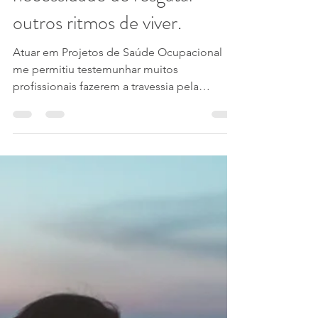
6 de ago. de 2024
5 min de leitura
Pare o trem acelerado, que
eu quero descer! Sobre a
necessidade de resgatar
outros ritmos de viver.
Atuar em Projetos de Saúde Ocupacional
me permitiu testemunhar muitos
profissionais fazerem a travessia pela
experiência do Burnout. Aqui...