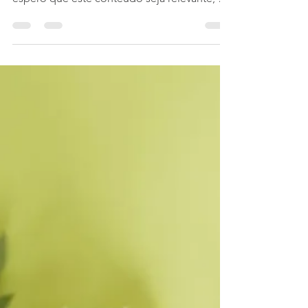
13 de mai. de 2024
6 min de leitura
Por onde anda sua
Atenção?!
Inicio a conversa de hoje, com respeito e
cuidado ao seu tempo e disponibilidade,
espero que este conteúdo seja relevante, e
que de fato...