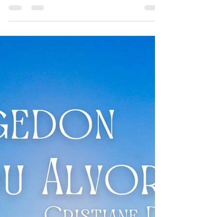
Cristiane Dodpoka
10 de abr. de 2024
6 min de leitura
Saúde Mental em tempos de
Hiper Digitalização. Ameaças
e Preocupações.
Foi em 2020, ainda submersa pelas
incertezas que a crise sanitária trouxe ao
mundo, que comecei a me preocupar com
os impactos...