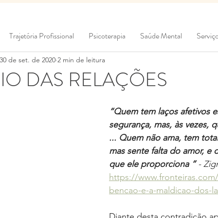
Trajetória Profissional
Psicoterapia
Saúde Mental
Serviç
30 de set. de 2020
2 min de leitura
IO DAS RELAÇÕES
“Quem tem laços afetivos e
segurança, mas, às vezes, q
... Quem não ama, tem total
mas sente falta do amor, e 
que ele proporciona ” 
- Zi
https://www.fronteiras.com
bencao-e-a-maldicao-dos-l
Diante desta contradição a