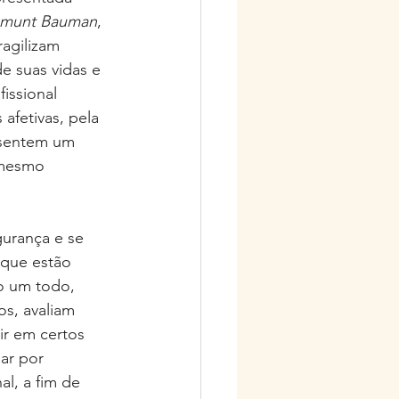
gmunt Bauman
, 
agilizam 
 suas vidas e 
issional 
afetivas, pela 
 sentem um 
 mesmo 
rança e se 
que estão 
o um todo,  
, avaliam     
r em certos 
ar por 
l, a fim de 