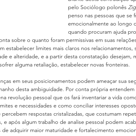
pelo Sociólogo polonês 
Zi
penso nas pessoas que se fr
emocionalmente ao longo de
quando procuram ajuda prof
nta sobre o quanto foram permissivas em suas relações 
em estabelecer limites mais claros nos relacionamentos,
dade e alteridade, e a partir desta constatação desejam,
sofrer alguma retaliação, estabelecer novas fronteiras.
ças em seus posicionamentos podem ameaçar sua segu
manho desta ambiguidade. Por conta própria entendem 
a revolução pessoal que os fará inventariar a vida com
imites e necessidades e como conciliar interesses opostos
 percebem respostas cristalizadas, que costumam repeti
s, e após algum trabalho de analise pessoal podem acab
 de adquirir maior maturidade e fortalecimento emociona