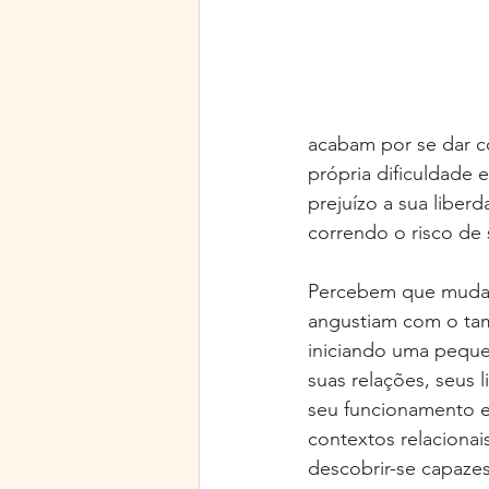
acabam por se dar co
própria dificuldade 
prejuízo a sua liber
correndo o risco de 
Percebem que mudan
angustiam com o ta
iniciando uma pequen
suas relações, seus l
seu funcionamento e
contextos relacionai
descobrir-se capazes