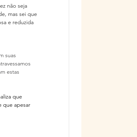
ez não seja 
e, mas sei que 
osa e reduzida 
 
em suas 
travessamos 
am estas 
aliza que 
e que apesar 