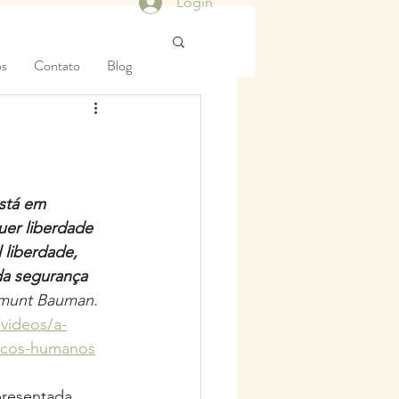
Login
os
Contato
Blog
stá em 
uer liberdade 
 liberdade, 
da segurança 
gmunt Bauman.
/videos/a-
acos-humanos
presentada 