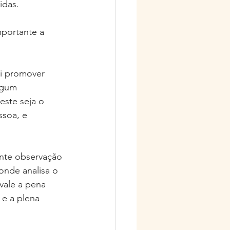
das. 
mportante a 
i promover 
lgum 
ste seja o 
ssoa, e 
ante observação 
nde analisa o 
vale a pena 
e a plena 