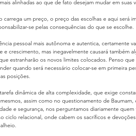
mais alinhadas ao que de fato desejam mudar em suas vi
o carrega um preço, o preço das escolhas e aqui será i
ponsabilizar-se pelas consequências do que se escolhe.
ência pessoal mais autônoma e autentica, certamente va
de e crescimento, mas inegavelmente causará também a
ue estranharão os novos limites colocados. Penso que e
ender quando será necessário colocar-se em primeira pe
ias posições.
 tarefa dinâmica de alta complexidade, que exige const
s mesmos, assim como no questionamento de Baumam, o
rdade e segurança, nos perguntamos diariamente quem 
ciclo relacional, onde cabem os sacríficos e devoções 
alheio. 